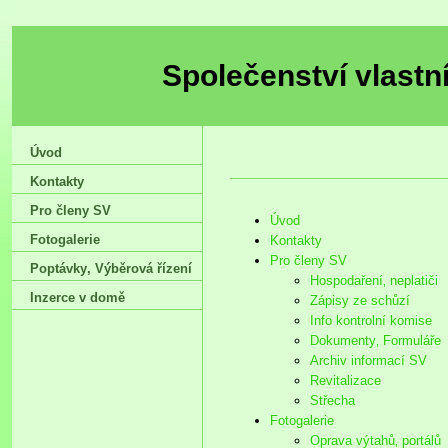
Společenství vlastn
Úvod
Kontakty
Pro členy SV
Úvod
Fotogalerie
Kontakty
Pro členy SV
Poptávky‚ Výběrová řízení
Hospodaření‚ neplatiči
Inzerce v domě
Zápisy ze schůzí
Info kontrolní komise
Dokumenty‚ Formuláře
Archiv informací SV
Revitalizace
Střecha
Fotogalerie
Oprava výtahů‚ portálů